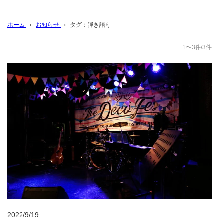
ホーム
›
お知らせ
›
タグ：弾き語り
1〜3件/3件
2022/9/19