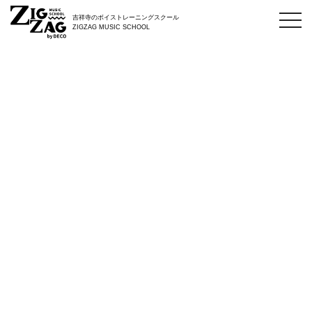
toggl
吉祥寺のボイストレーニングスクール
navig
ZIGZAG MUSIC SCHOOL
タグ：弾き語り