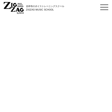
toggl
吉祥寺のボイストレーニングスクール
navig
ZIGZAG MUSIC SCHOOL
タグ：英会話