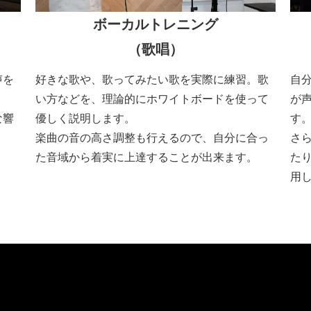
ボーカルトレニング
（歌唱）
声を
好きな歌や、歌ってみたい歌を実際に練習。歌
自
い方などを、理論的にホワイトボードを使って
が
な響
優しく説明します。
す
楽曲の音の高さ調整も行えるので、自分に合っ
さ
た音域から着実に上達することが出来ます。
た
用し