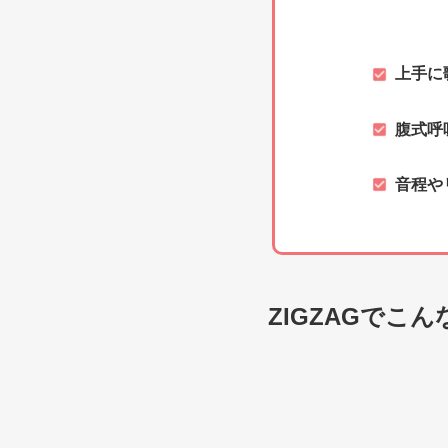
上手に
腹式呼
音程や
ZIGZAGでこ