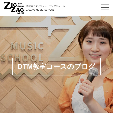
toggl
吉祥寺のボイストレーニングスクール
navig
ZIGZAG MUSIC SCHOOL
DTM教室コースのブログ