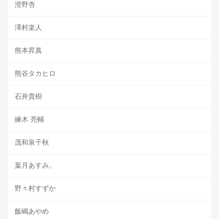
澄野杏
澤村楽人
熊本昇真
熊谷タカヒロ
石井貴樹
練木 亮輔
茂和泉千秋
葉月あすみ。
野々村すずか
飯嶋あやめ