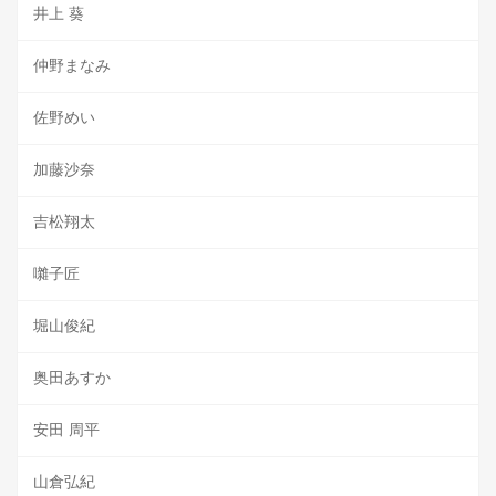
井上 葵
仲野まなみ
佐野めい
加藤沙奈
吉松翔太
囃子匠
堀山俊紀
奥田あすか
安田 周平
山倉弘紀