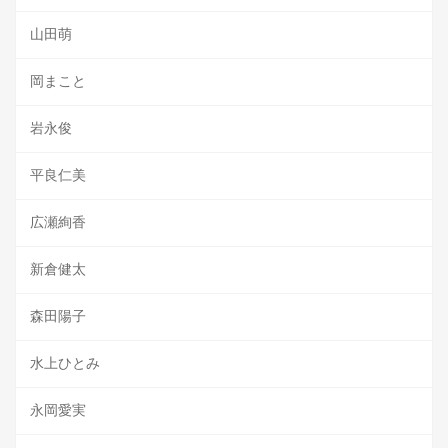
山田萌
岡まこと
岩永俊
平良仁美
広瀬絢香
新倉健太
森田陽子
水上ひとみ
永岡愛実