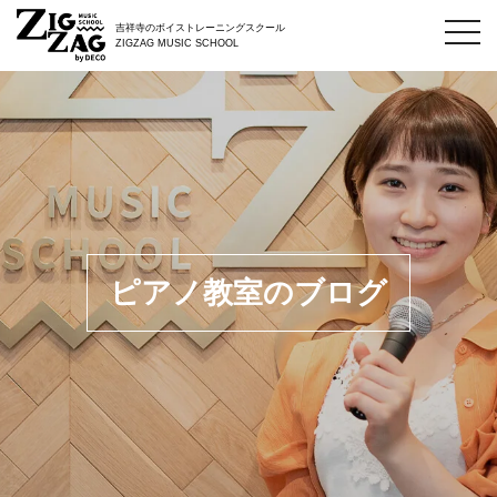
toggl
吉祥寺のボイストレーニングスクール
navig
ZIGZAG MUSIC SCHOOL
ピアノ教室のブログ