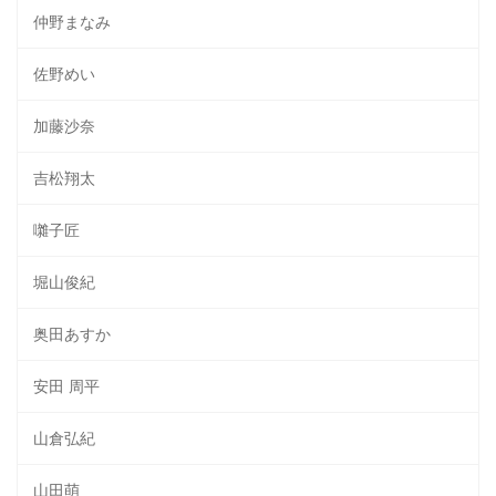
仲野まなみ
佐野めい
加藤沙奈
吉松翔太
囃子匠
堀山俊紀
奥田あすか
安田 周平
山倉弘紀
山田萌