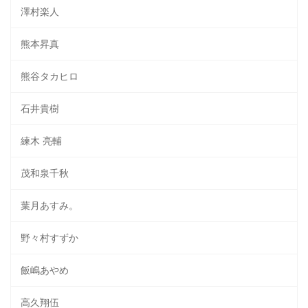
澤村楽人
熊本昇真
熊谷タカヒロ
石井貴樹
練木 亮輔
茂和泉千秋
葉月あすみ。
野々村すずか
飯嶋あやめ
高久翔伍