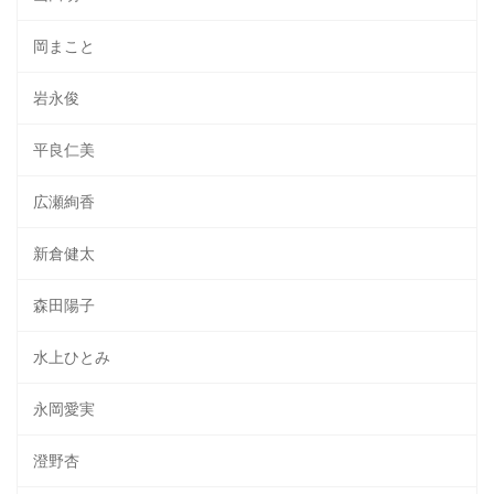
岡まこと
岩永俊
平良仁美
広瀬絢香
新倉健太
森田陽子
水上ひとみ
永岡愛実
澄野杏