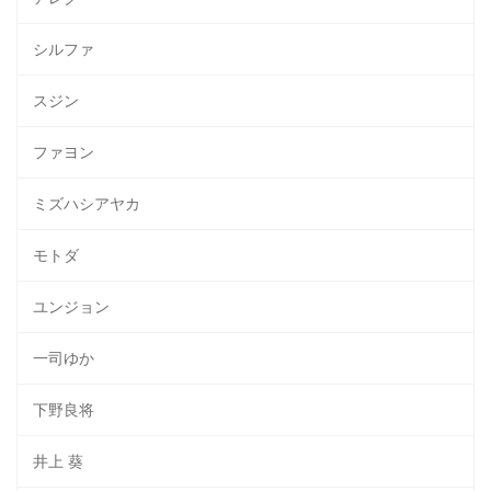
シルファ
スジン
ファヨン
ミズハシアヤカ
モトダ
ユンジョン
一司ゆか
下野良将
井上 葵