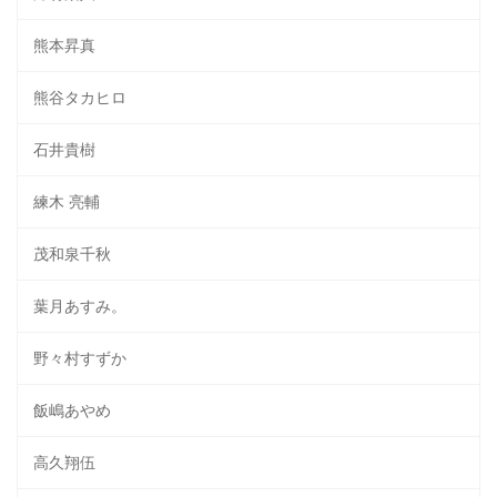
熊本昇真
熊谷タカヒロ
石井貴樹
練木 亮輔
茂和泉千秋
葉月あすみ。
野々村すずか
飯嶋あやめ
高久翔伍