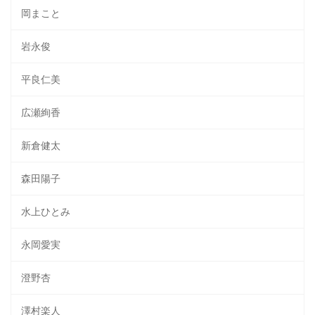
岡まこと
岩永俊
平良仁美
広瀬絢香
新倉健太
森田陽子
水上ひとみ
永岡愛実
澄野杏
澤村楽人