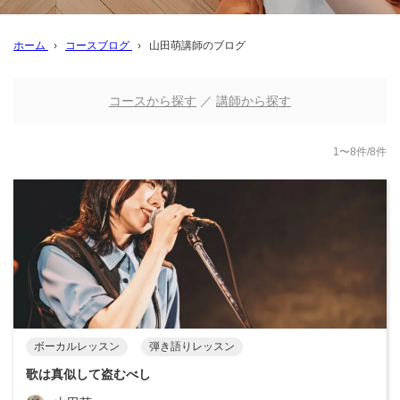
ホーム
›
コースブログ
›
山田萌講師のブログ
コースから探す
／
講師から探す
1〜8件/8件
ボーカルレッスン
弾き語りレッスン
歌は真似して盗むべし