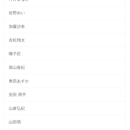
佐野めい
加藤沙奈
吉松翔太
囃子匠
堀山俊紀
奥田あすか
安田 周平
山倉弘紀
山田萌