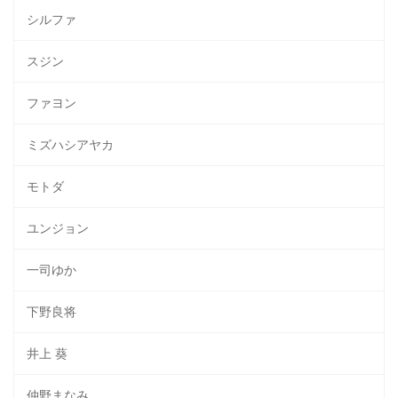
シルファ
スジン
ファヨン
ミズハシアヤカ
モトダ
ユンジョン
一司ゆか
下野良将
井上 葵
仲野まなみ