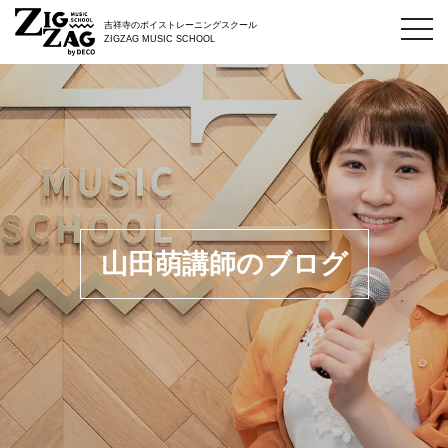
toggl
吉祥寺のボイストレーニングスクール
navig
ZIGZAG MUSIC SCHOOL
山田萌講師のブログ