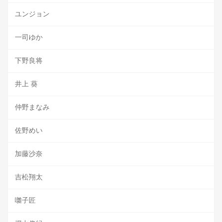
ユンジョン
一司ゆか
下野良将
井上 葵
仲野まなみ
佐野めい
加藤沙奈
吉松翔太
囃子匠