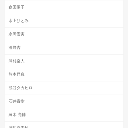
森田陽子
水上ひとみ
永岡愛実
澄野杏
澤村楽人
熊本昇真
熊谷タカヒロ
石井貴樹
練木 亮輔