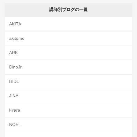
講師別ブログの一覧
AKITA
akitomo
ARK
DinoJr.
HIDE
JINA
kirara
NOEL