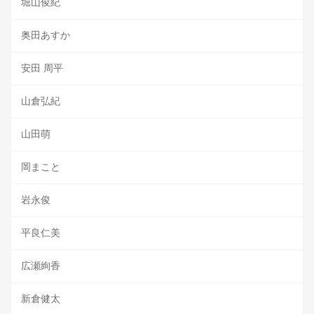
堀山俊紀
奥田あすか
安田 周平
山倉弘紀
山田萌
岡まこと
岩永俊
平良仁美
広瀬絢香
新倉健太