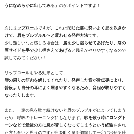
うになめらかに出してみる」
のがポイントですよ！
次に
リップロール
ですが、これは
閉じた唇に勢いよく息を吹きか
けて、唇をブルブルル〜と震わせる発声方法
です。
少し難しいなと感じる場合は、
唇を少し湿らせてあげたり、唇の
両サイドを手で少し押さえてあげる
と幾分かやりやすくなるので
試してみてください！
リップロールをやる効果として、
唇の周りの筋肉を解してくれたり、発声した音が骨伝導により、
普段より自分の耳によく届きやすくなるため、音程が取りやすく
なったりします。
また、一定の息を吐き続けないと唇のブルブルが止まってしまう
ため、呼吸のトレーニングにもなります。
歌を歌う時にロングト
ーンなどで最後の方に息が苦しくなってしまうという経験
をされ
た方も多いと思うのですが息を吐く量を調節して一定に出せる練