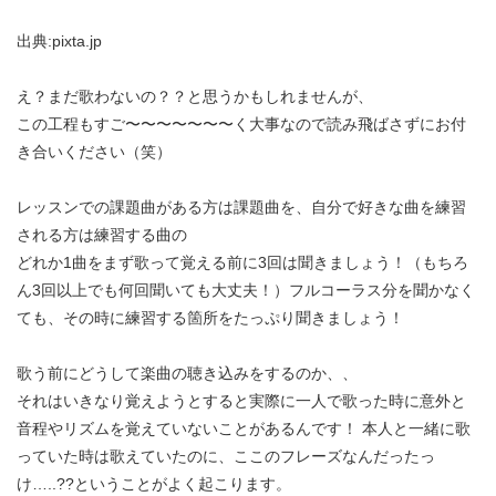
出典:pixta.jp
え？まだ歌わないの？？と思うかもしれませんが、
この工程もすご〜〜〜〜〜〜〜く大事なので読み飛ばさずにお付
き合いください（笑）
レッスンでの課題曲がある方は課題曲を、自分で好きな曲を練習
される方は練習する曲の
どれか1曲をまず歌って覚える前に3回は聞きましょう！（もちろ
ん3回以上でも何回聞いても大丈夫！）フルコーラス分を聞かなく
ても、その時に練習する箇所をたっぷり聞きましょう！
歌う前にどうして楽曲の聴き込みをするのか、、
それはいきなり覚えようとすると実際に一人で歌った時に意外と
音程やリズムを覚えていないことがあるんです！ 本人と一緒に歌
っていた時は歌えていたのに、ここのフレーズなんだったっ
け…..??ということがよく起こります。