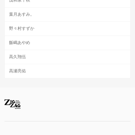
茂和泉千秋
葉月あすみ。
野々村すずか
飯嶋あやめ
高久翔伍
高瀬亮佑