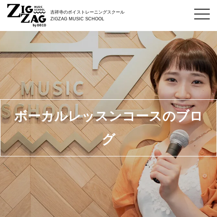
toggl
吉祥寺のボイストレーニングスクール
navig
ZIGZAG MUSIC SCHOOL
ボーカルレッスンコースのブロ
グ