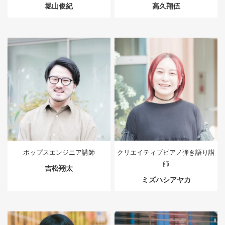
堀山俊紀
高久翔伍
ポップスエンジニア講師
クリエイティブピアノ弾き語り講
師
吉松翔太
ミズハシアヤカ