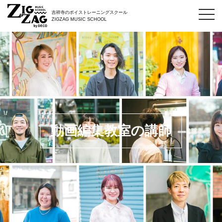
toggl
吉祥寺のボイストレーニングスクール
navig
ZIGZAG MUSIC SCHOOL
動画編集教室の講師