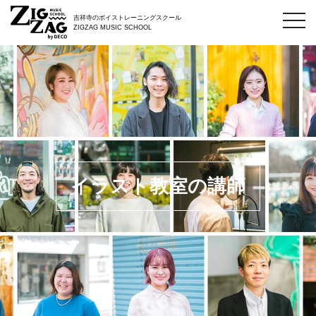
toggl
吉祥寺のボイストレーニングスクール
navig
ZIGZAG MUSIC SCHOOL
イラスト教室の講師