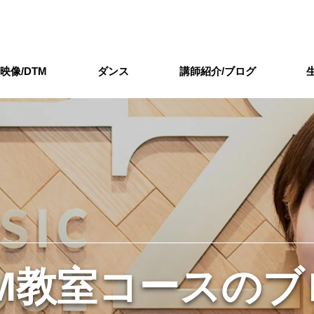
/映像/DTM
ダンス
講師紹介/ブログ
TM教室コースのブ