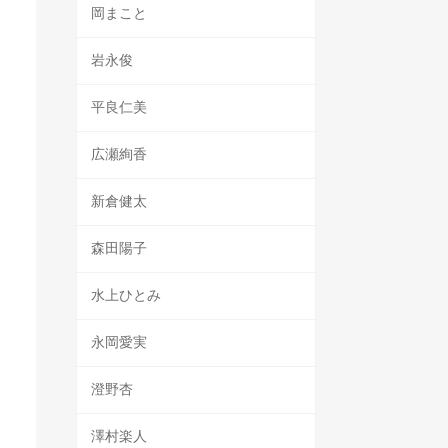
岡まこと
岩永俊
平良仁美
広瀬絢香
新倉健太
森田陽子
水上ひとみ
永岡愛実
澄野杏
澤村楽人