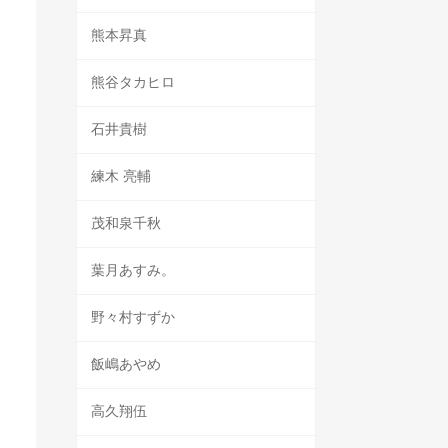
熊本昇真
熊谷タカヒロ
石井貴樹
練木 亮輔
茂和泉千秋
葉月あすみ。
野々村すずか
飯嶋あやめ
高久翔伍