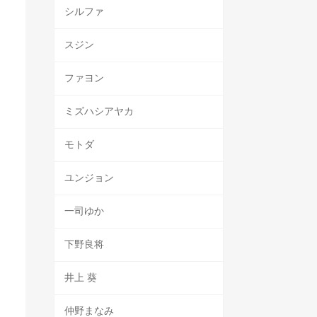
シルファ
スジン
ファヨン
ミズハシアヤカ
モトダ
ユンジョン
一司ゆか
下野良将
井上 葵
仲野まなみ