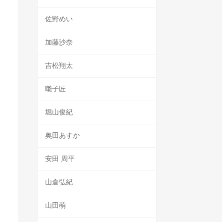
佐野めい
加藤沙奈
吉松翔太
囃子匠
堀山俊紀
奥田あすか
安田 周平
山倉弘紀
山田萌