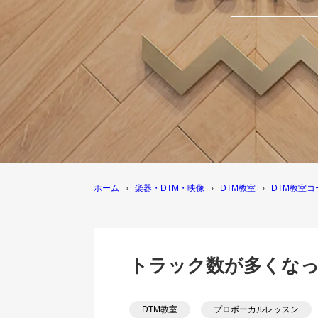
ホーム
›
楽器・DTM・映像
›
DTM教室
›
DTM教室
トラック数が多くな
DTM教室
プロボーカルレッスン