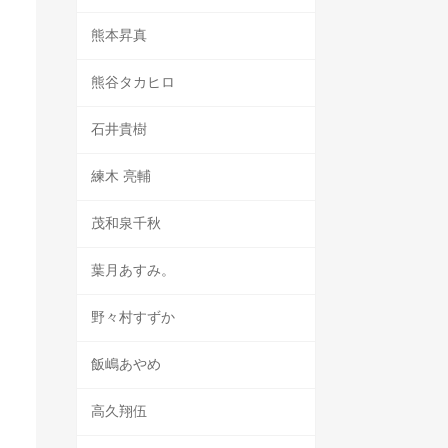
熊本昇真
熊谷タカヒロ
石井貴樹
練木 亮輔
茂和泉千秋
葉月あすみ。
野々村すずか
飯嶋あやめ
高久翔伍