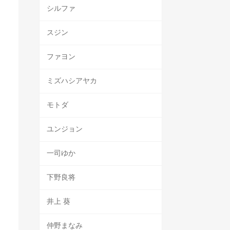
シルファ
スジン
ファヨン
ミズハシアヤカ
モトダ
ユンジョン
一司ゆか
下野良将
井上 葵
仲野まなみ