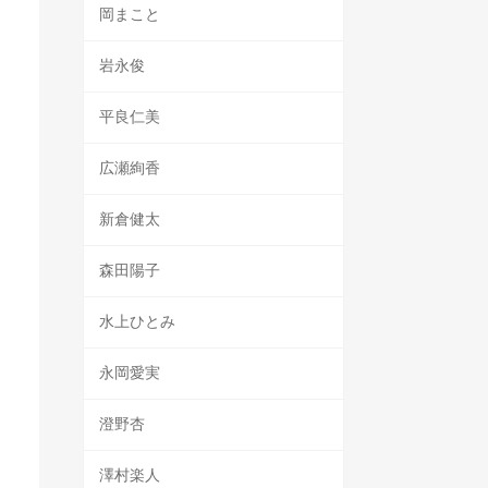
岡まこと
岩永俊
平良仁美
広瀬絢香
新倉健太
森田陽子
水上ひとみ
永岡愛実
澄野杏
澤村楽人