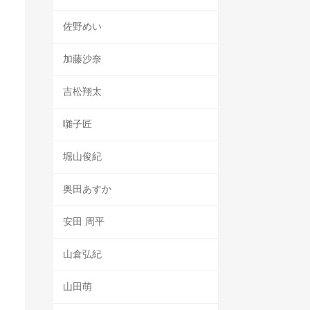
佐野めい
加藤沙奈
吉松翔太
囃子匠
堀山俊紀
奥田あすか
安田 周平
山倉弘紀
山田萌