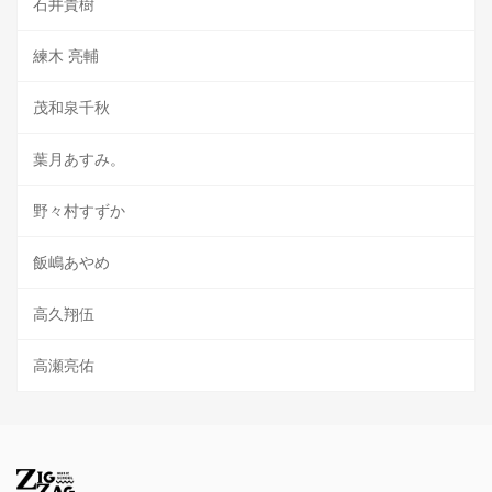
石井貴樹
練木 亮輔
茂和泉千秋
葉月あすみ。
野々村すずか
飯嶋あやめ
高久翔伍
高瀬亮佑