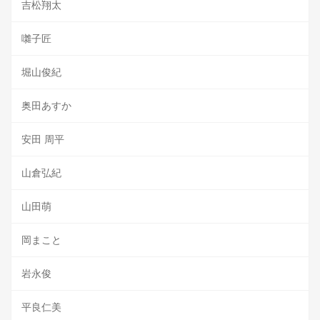
吉松翔太
囃子匠
堀山俊紀
奥田あすか
安田 周平
山倉弘紀
山田萌
岡まこと
岩永俊
平良仁美