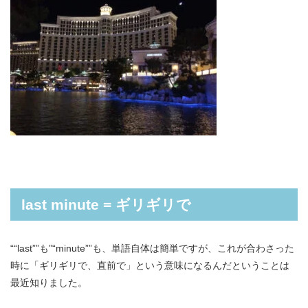
last minute = ギリギリで
““last””も”“minute””も、単語自体は簡単ですが、これが合わさった
時に「ギリギリで、直前で」という意味になるんだということは
最近知りました。