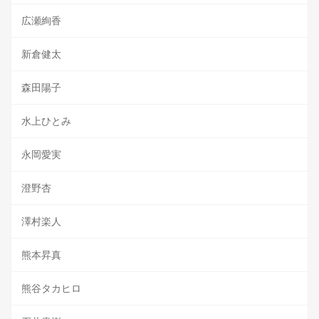
広瀬絢香
新倉健太
森田陽子
水上ひとみ
永岡愛実
澄野杏
澤村楽人
熊本昇真
熊谷タカヒロ