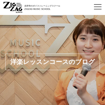
toggl
吉祥寺のボイストレーニングスクール
navig
ZIGZAG MUSIC SCHOOL
洋楽レッスンコースのブログ