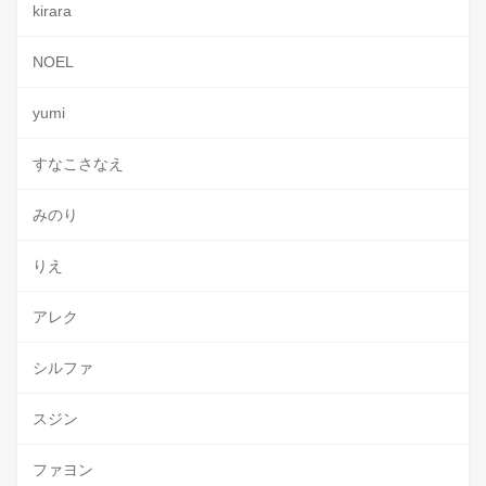
kirara
NOEL
yumi
すなこさなえ
みのり
りえ
アレク
シルファ
スジン
ファヨン