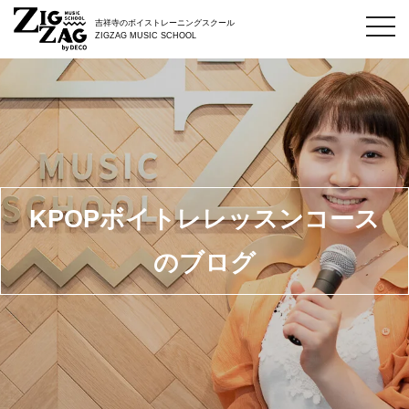
toggl
吉祥寺のボイストレーニングスクール
navig
ZIGZAG MUSIC SCHOOL
KPOPボイトレレッスンコース
のブログ