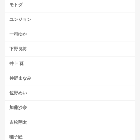
モトダ
ユンジョン
一司ゆか
下野良将
井上 葵
仲野まなみ
佐野めい
加藤沙奈
吉松翔太
囃子匠