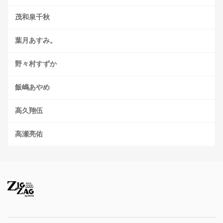
茂和泉千秋
葉月あすみ。
野々村すずか
飯嶋あやめ
高久翔伍
高瀬亮佑