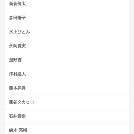
新倉健太
森田陽子
水上ひとみ
永岡愛実
澄野杏
澤村楽人
熊本昇真
熊谷タカヒロ
石井貴樹
練木 亮輔