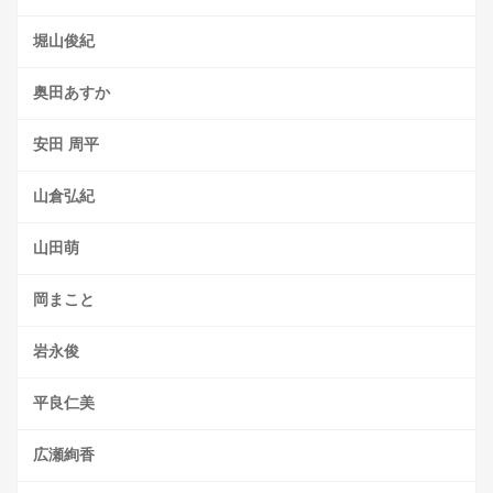
堀山俊紀
奥田あすか
安田 周平
山倉弘紀
山田萌
岡まこと
岩永俊
平良仁美
広瀬絢香