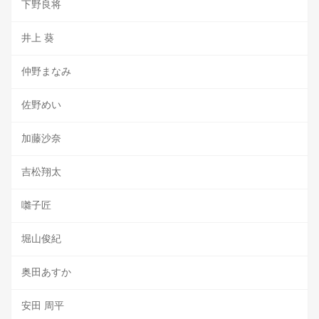
下野良将
井上 葵
仲野まなみ
佐野めい
加藤沙奈
吉松翔太
囃子匠
堀山俊紀
奥田あすか
安田 周平