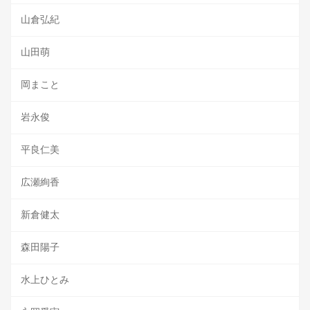
山倉弘紀
山田萌
岡まこと
岩永俊
平良仁美
広瀬絢香
新倉健太
森田陽子
水上ひとみ