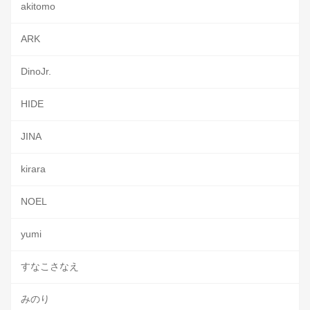
akitomo
ARK
DinoJr.
HIDE
JINA
kirara
NOEL
yumi
すなこさなえ
みのり