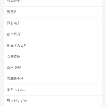
永岡愛実
澄野杏
澤村楽人
熊本昇真
熊谷タカヒロ
石井貴樹
練木 亮輔
茂和泉千秋
葉月あすみ。
野々村すずか