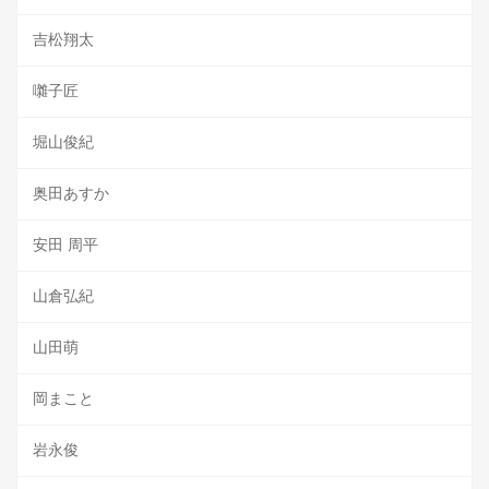
吉松翔太
囃子匠
堀山俊紀
奥田あすか
安田 周平
山倉弘紀
山田萌
岡まこと
岩永俊