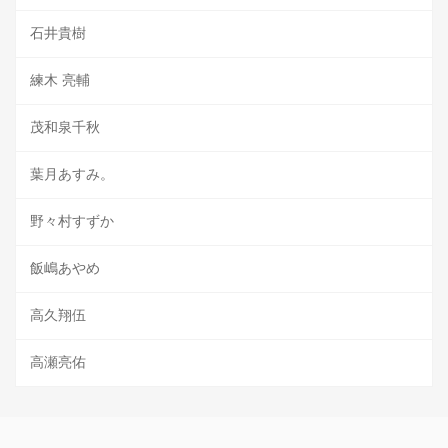
石井貴樹
練木 亮輔
茂和泉千秋
葉月あすみ。
野々村すずか
飯嶋あやめ
高久翔伍
高瀬亮佑