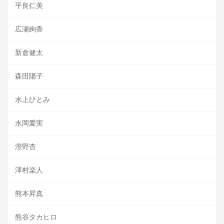
平良仁美
広瀬絢香
新倉健太
森田陽子
水上ひとみ
永岡愛実
澄野杏
澤村楽人
熊本昇真
熊谷タカヒロ