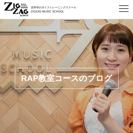
toggl
吉祥寺のボイストレーニングスクール
navig
ZIGZAG MUSIC SCHOOL
RAP教室コースのブログ