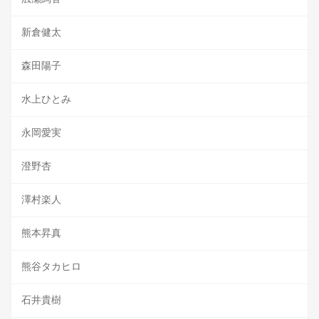
新倉健太
森田陽子
水上ひとみ
永岡愛実
澄野杏
澤村楽人
熊本昇真
熊谷タカヒロ
石井貴樹