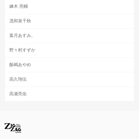
練木 亮輔
茂和泉千秋
葉月あすみ。
野々村すずか
飯嶋あやめ
高久翔伍
高瀬亮佑