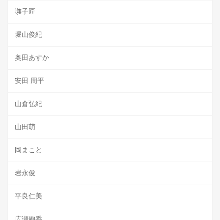
囃子匠
堀山俊紀
奥田あすか
安田 周平
山倉弘紀
山田萌
岡まこと
岩永俊
平良仁美
広瀬絢香