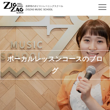
toggl
吉祥寺のボイストレーニングスクール
navig
ZIGZAG MUSIC SCHOOL
ボーカルレッスンコースのブロ
グ