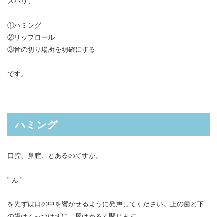
ズバリ、
①ハミング
②リップロール
③音の切り場所を明確にする
です。
ハミング
口腔、鼻腔、とあるのですが。
” ん ”
を先ずは口の中を響かせるように発声してください。上の歯と下
の歯はくっつけずに、唇はかるく閉じます。