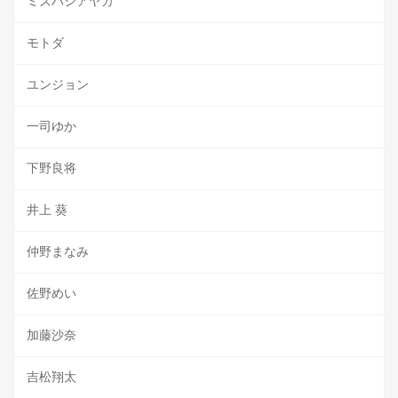
ミズハシアヤカ
モトダ
ユンジョン
一司ゆか
下野良将
井上 葵
仲野まなみ
佐野めい
加藤沙奈
吉松翔太