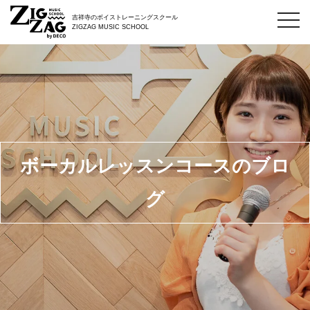
toggl
吉祥寺のボイストレーニングスクール
navig
ZIGZAG MUSIC SCHOOL
ボーカルレッスンコースのブロ
グ