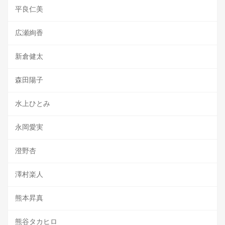
平良仁美
広瀬絢香
新倉健太
森田陽子
水上ひとみ
永岡愛実
澄野杏
澤村楽人
熊本昇真
熊谷タカヒロ