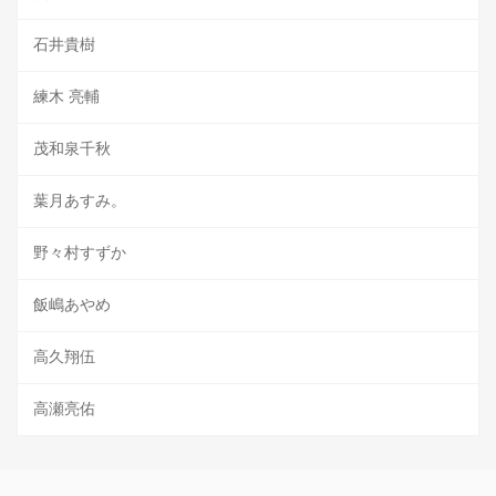
石井貴樹
練木 亮輔
茂和泉千秋
葉月あすみ。
野々村すずか
飯嶋あやめ
高久翔伍
高瀬亮佑