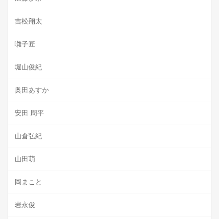
吉松翔太
囃子匠
堀山俊紀
奥田あすか
安田 周平
山倉弘紀
山田萌
岡まこと
岩永俊