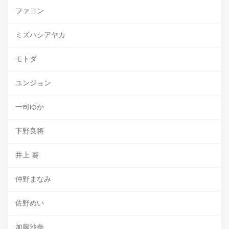
ファヨン
ミズハシアヤカ
モトダ
ユンジョン
一司ゆか
下野良将
井上 葵
仲野まなみ
佐野めい
加藤沙奈