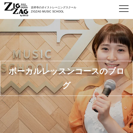
toggl
吉祥寺のボイストレーニングスクール
navig
ZIGZAG MUSIC SCHOOL
ボーカルレッスンコースのブロ
グ