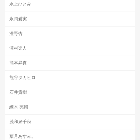
水上ひとみ
永岡愛実
澄野杏
澤村楽人
熊本昇真
熊谷タカヒロ
石井貴樹
練木 亮輔
茂和泉千秋
葉月あすみ。