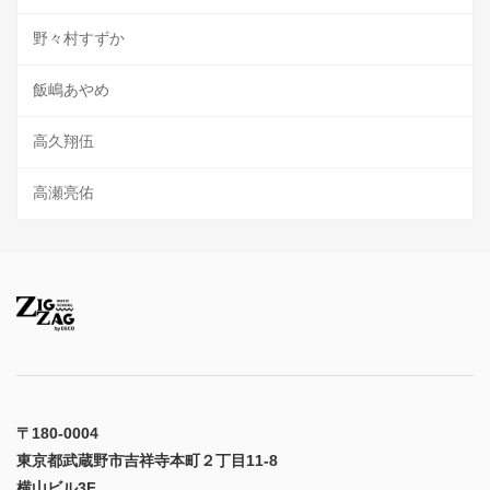
野々村すずか
飯嶋あやめ
高久翔伍
高瀬亮佑
〒180-0004
東京都武蔵野市吉祥寺本町２丁目11-8
横山ビル3F