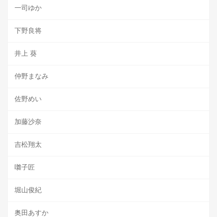
一司ゆか
下野良将
井上 葵
仲野まなみ
佐野めい
加藤沙奈
吉松翔太
囃子匠
堀山俊紀
奥田あすか