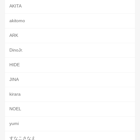
AKITA
akitomo
ARK
DinoJr.
HIDE
JINA
kirara
NOEL
yumi
すなこさなえ