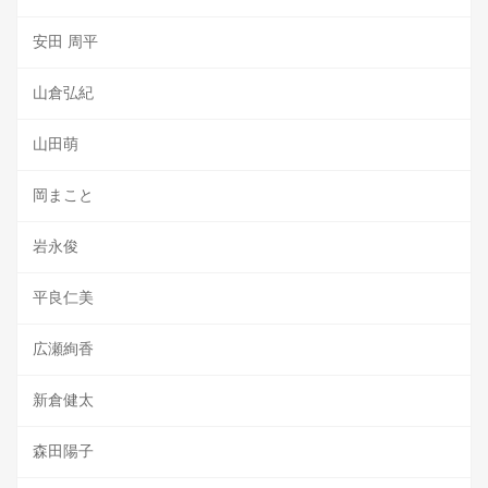
安田 周平
山倉弘紀
山田萌
岡まこと
岩永俊
平良仁美
広瀬絢香
新倉健太
森田陽子