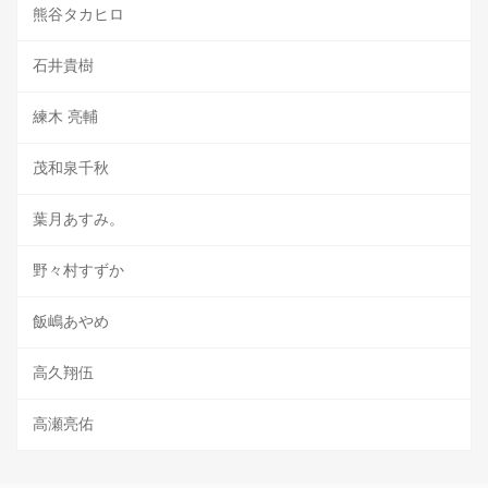
熊谷タカヒロ
石井貴樹
練木 亮輔
茂和泉千秋
葉月あすみ。
野々村すずか
飯嶋あやめ
高久翔伍
高瀬亮佑