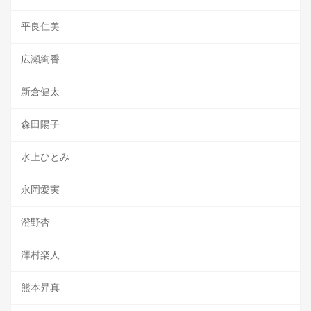
平良仁美
広瀬絢香
新倉健太
森田陽子
水上ひとみ
永岡愛実
澄野杏
澤村楽人
熊本昇真