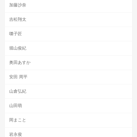
加藤沙奈
吉松翔太
囃子匠
堀山俊紀
奥田あすか
安田 周平
山倉弘紀
山田萌
岡まこと
岩永俊