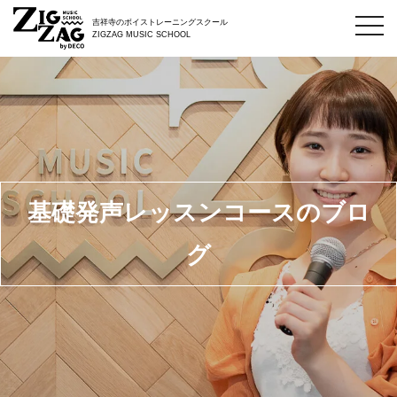
toggl
吉祥寺のボイストレーニングスクール
navig
ZIGZAG MUSIC SCHOOL
基礎発声レッスンコースのブロ
グ