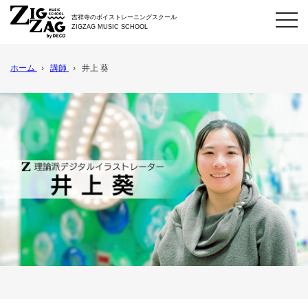
toggl
吉祥寺のボイストレーニングスクール
navig
ZIGZAG MUSIC SCHOOL
ホーム
›
講師
›
井上 葵