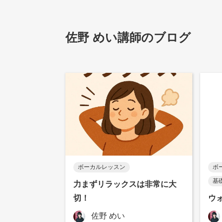
佐野 めい講師のブログ
ボーカルレッスン
ボ
基
力まずリラックスは非常に大
切！
ウ
佐野 めい