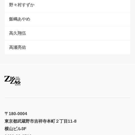
野々村すずか
飯嶋あやめ
高久翔伍
高瀬亮佑
〒180-0004
東京都武蔵野市吉祥寺本町２丁目11-8
横山ビル3F