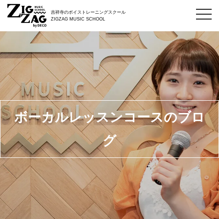
toggl
吉祥寺のボイストレーニングスクール
navig
ZIGZAG MUSIC SCHOOL
ボーカルレッスンコースのブロ
グ