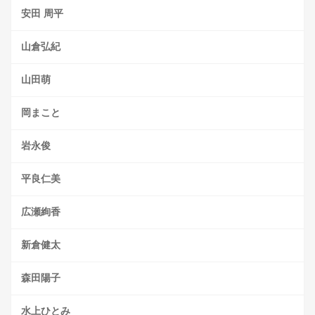
安田 周平
山倉弘紀
山田萌
岡まこと
岩永俊
平良仁美
広瀬絢香
新倉健太
森田陽子
水上ひとみ