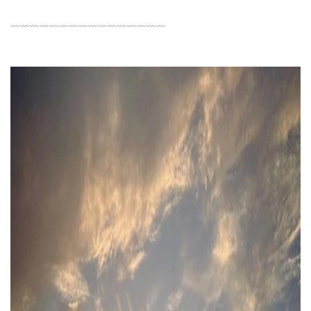
﹏﹏﹏﹏﹏﹏﹏﹏﹏﹏﹏﹏﹏﹏﹏﹏