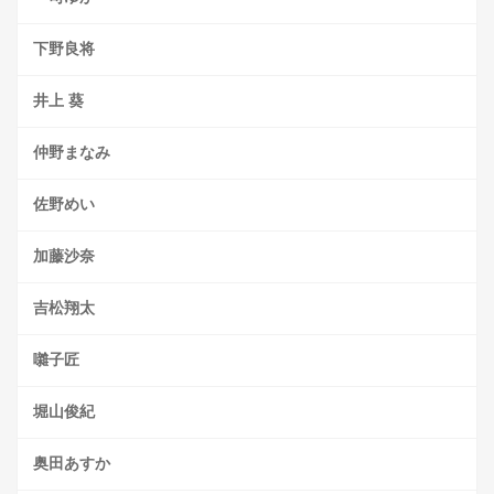
下野良将
井上 葵
仲野まなみ
佐野めい
加藤沙奈
吉松翔太
囃子匠
堀山俊紀
奥田あすか