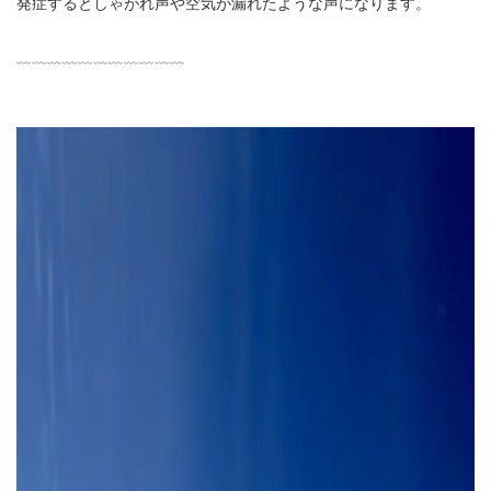
発症するとしゃがれ声や空気が漏れたような声になります。
﹏﹏﹏﹏﹏﹏﹏﹏﹏﹏﹏