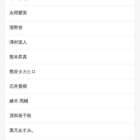
永岡愛実
澄野杏
澤村楽人
熊本昇真
熊谷タカヒロ
石井貴樹
練木 亮輔
茂和泉千秋
葉月あすみ。