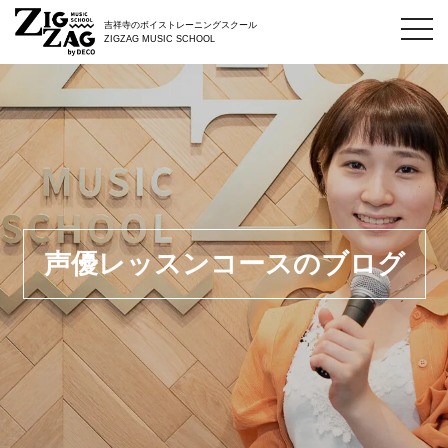
toggl
吉祥寺のボイストレーニングスクール
navig
ZIGZAG MUSIC SCHOOL
声優レッスンコースのブログ