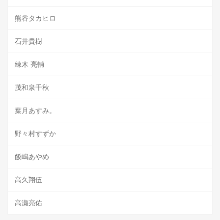
熊谷タカヒロ
石井貴樹
練木 亮輔
茂和泉千秋
葉月あすみ。
野々村すずか
飯嶋あやめ
高久翔伍
高瀬亮佑