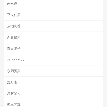
岩永俊
平良仁美
広瀬絢香
新倉健太
森田陽子
水上ひとみ
永岡愛実
澄野杏
澤村楽人
熊本昇真