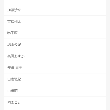
加藤沙奈
吉松翔太
囃子匠
堀山俊紀
奥田あすか
安田 周平
山倉弘紀
山田萌
岡まこと